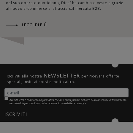
del suo operato quotidiano, Dicaf ha cambiato veste e grazie
al nuovo e-commerce si affaccia sul mercato B2B.
LEGGI DI PIÚ
NEWSLETTER
Iscriviti alla nostra
per ricevere offerte
speciali, inviti ai corsi e molto altro.
Avendo letto e compreso l'informativa che mi è stata fornita, dichiaro di acconsentire al trattamento
dei miei dati personali per poter ricevere la newsletter -
privacy >
ISCRIVITI