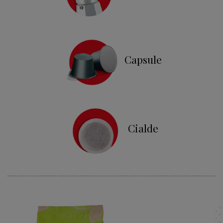
Capsule
Cialde